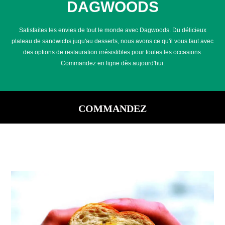
DAGWOODS
Satisfaites les envies de tout le monde avec Dagwoods. Du délicieux
plateau de sandwichs juqu'au desserts, nous avons ce qu'il vous faut avec
des options de restauration irrésistibles pour toutes les occasions.
Commandez en ligne dès aujourd'hui.
COMMANDEZ